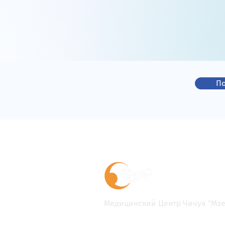
По
Медицинский Центр Чичуа "Мзе