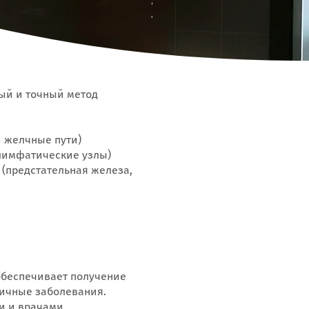
ый и точный метод
и желчные пути)
 лимфатические узлы)
 (предстательная железа,
обеспечивает получение
личные заболевания.
и и врачами