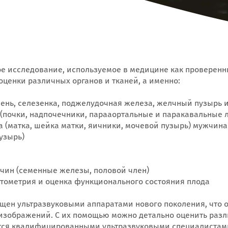
ое исследование, используемое в медицине как проверенн
оценки различных органов и тканей, а именно:
чень, селезенка, поджелудочная железа, желчный пузырь 
 (почки, надпочечники, парааортальные и паракавальные
а (матка, шейка матки, яичники, мочевой пузырь) мужчина
пузырь)
чин (семенные железы, половой член)
етометрия и оценка функционального состояния плода
щен ультразвуковыми аппаратами нового поколения, что 
изображений. С их помощью можно детально оценить раз
ятся квалифицированными ультразвуковыми специалистам