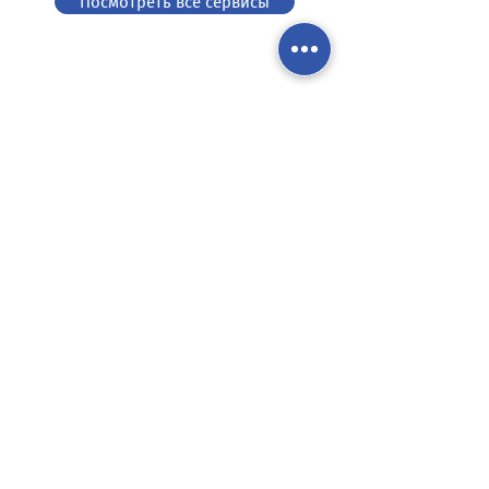
Посмотреть все сервисы
Медицинский Центр Чичуа "Мзера"
+995 32 277 55 88
+995 32 2 117 711
+995 555 56 55 88
reception@mzeraclinic.ge
Ул. Л. Манагадзе, 4, Тбилиси, Грузия
Политика защиты персональных данных