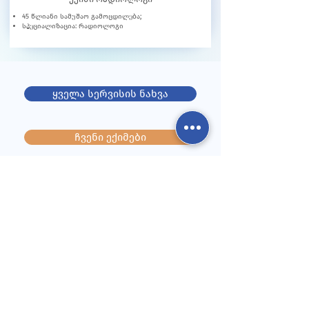
45 წლიანი სამუშაო გამოცდილება;
სპეციალიზაცია: რადიოლოგი
ყველა სერვისის ნახვა
ჩვენი ექიმები
ჩიჩუების სამედიცინო ცენტრი მზერა